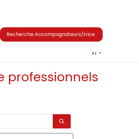
Recherche Accompagnateurs/trice
n
Offres et conditions
Cours
Présence de la sect
 professionnels