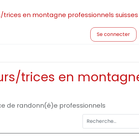
rices en montagne professionnels suisses
Se connecter
sociation
Devenir membre
Profession et formatio
s/trices en montagne
e de randonn(é)e professionnels