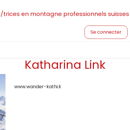
rices en montagne professionnels suisses
Se connecter
sociation
Devenir membre
Profession et formatio
Katharina Link
www.wander-kathi.li