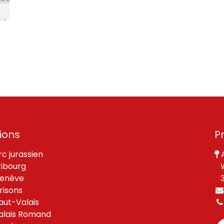
ions
P
rc jurassien
A
ribourg
W
enève
30
risons
aut-Valais
alais Romand