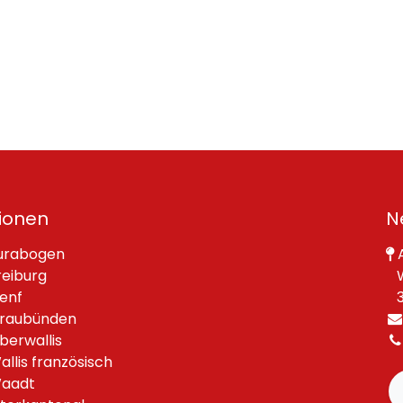
ionen
N
urabogen
A
reiburg
W
enf
30
raubünden
berwallis
allis französisch
aadt