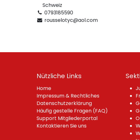
Schweiz
0793185590
rousselotyc@aol.com
Nützliche Links
Sekt
Home
J
Impressum & Rechtliches
F
Datenschutzerklärung
G
Häufig gestelle Fragen (FAQ)
G
Support Mitgliederportal
O
Kontaktieren Sie uns
W
W