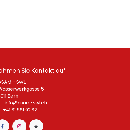
ehmen Sie Kontakt auf
SAM - SWL
asserwerkgasse 5
11 Bern
info@asam-swl.ch
+41 31 561 92 32