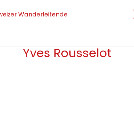
hweizer Wanderleitende
Verband
Mitglied werden
Beruf und Ausbildung
Yves Rousselot