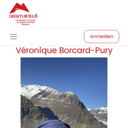
Anmelden
Véronique Borcard-Pury