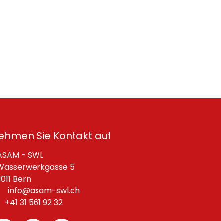
ehmen Sie Kontakt auf
SAM - SWL
asserwerkgasse 5
11 Bern
info@asam-swl.ch
+41 31 561 92 32