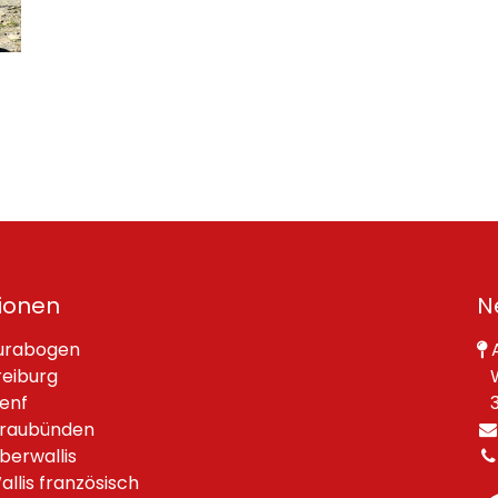
ionen
N
urabogen
A
reiburg
W
enf
30
raubünden
berwallis
allis französisch