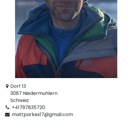
Dorf 13
3087 Niedermuhlern
Schweiz
+41797835720
mattparkes17@gmail.com