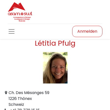
Anmelden
Létitia Pfulg
Ch. Des Mésanges 59
1226 Thônex
Schweiz