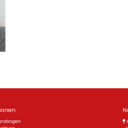
ionen
N
urabogen
A