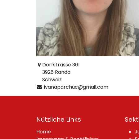
Dorfstrasse 361
3928 Randa
Schweiz
ivanaparchuc@gmail.com
Nützliche Links
Sekt
Home
J