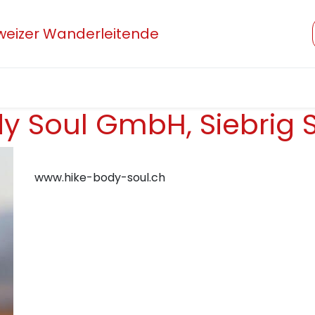
hweizer Wanderleitende
Verband
Mitglied werden
Beruf und Ausbildung
dy Soul GmbH, Siebrig 
www.hike-body-soul.ch