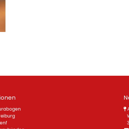
ionen
N
urabogen
A
reiburg
W
enf
30