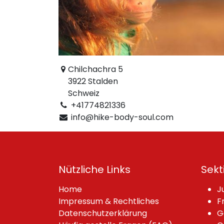
Chilchachra 5
3922 Stalden
Schweiz
+41774821336
info@hike-body-soul.com
Nützliche Links
Sekt
Home
J
Impressum & Rechtliches
F
Datenschutzerklärung
G