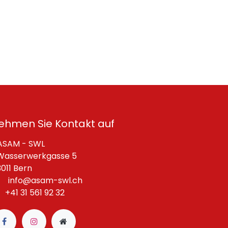
ehmen Sie Kontakt auf
SAM - SWL
asserwerkgasse 5
11 Bern
info@asam-swl.ch
+41 31 561 92 32