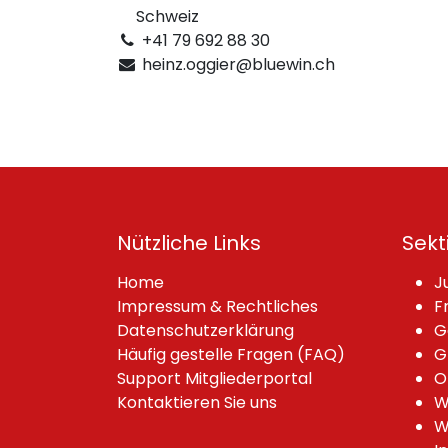
Schweiz
+41 79 692 88 30
heinz.oggier@bluewin.ch
Nützliche Links
Sekt
Home
J
Impressum & Rechtliches
F
Datenschutzerklärung
G
Häufig gestelle Fragen (FAQ)
G
Support Mitgliederportal
O
Kontaktieren Sie uns
W
W