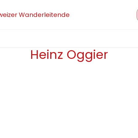
hweizer Wanderleitende
Verband
Mitglied werden
Beruf und Ausbildung
Heinz Oggier