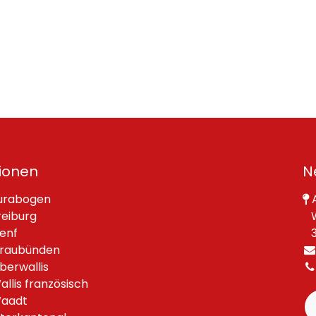
ionen
N
urabogen
A
reiburg
W
enf
30
raubünden
berwallis
allis französisch
aadt