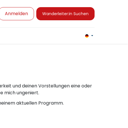
Anmelden
Wanderleiter:in Suchen
Angebote und Bedingungen
Kurse
Présence de la s
barkeit und deinen Vorstellungen eine oder
e mich ungeniert.
 meinem aktuellen Programm.