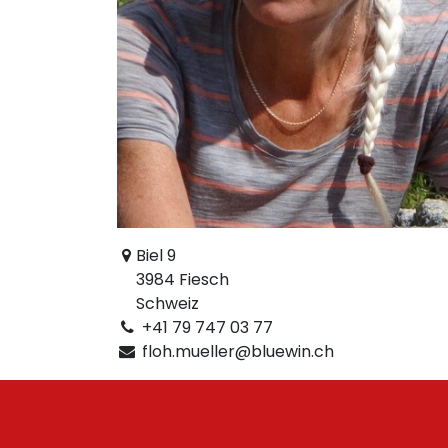
Biel 9
3984 Fiesch
Schweiz
+41 79 747 03 77
floh.mueller@bluewin.ch