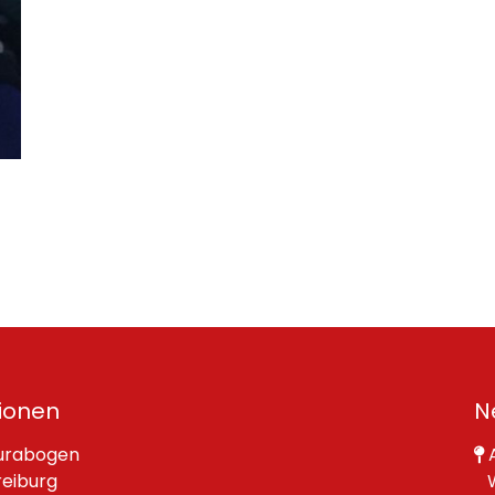
ionen
N
urabogen
A
reiburg
W