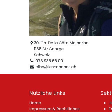
30, Ch. De la Côte Malherbe
1188 St-George
Schweiz
078 935 66 00
elisa@les-chenes.ch
Nützliche Links
Sekt
Home
J
Impressum & Rechtliches
F