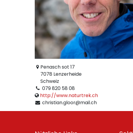
Penasch sot 17
7078 Lenzerheide
Schweiz
079 820 58 08
http://www.naturtrek.ch
christian.gloor@mail.ch