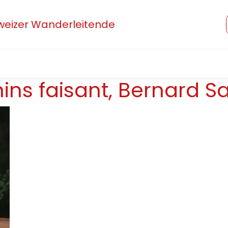
hweizer Wanderleitende
Verband
Mitglied werden
Beruf und Ausbildung
ns faisant, Bernard S