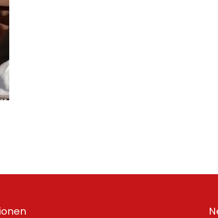
ionen
N