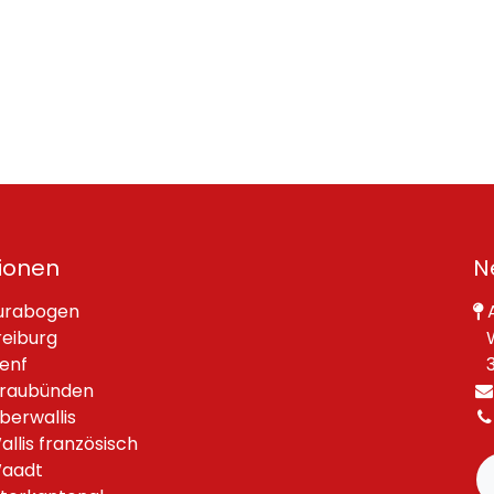
ionen
N
urabogen
A
reiburg
W
enf
30
raubünden
berwallis
allis französisch
aadt