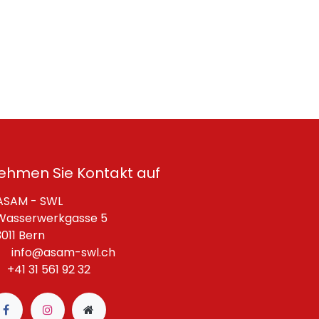
ehmen Sie Kontakt auf
SAM - SWL
asserwerkgasse 5
11 Bern
info@asam-swl.ch
+41 31 561 92 32