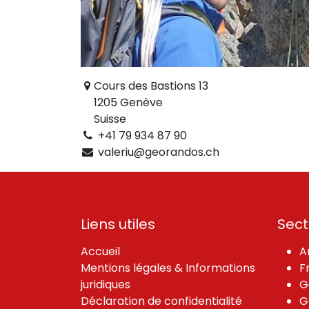
Cours des Bastions 13
1205 Genève
Suisse
+41 79 934 87 90
valeriu@georandos.ch
Liens utiles
Sect
Accueil
A
Mentions légales & Informations
F
juridiques
G
Déclaration de confidentialité
G