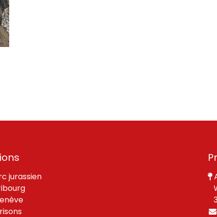
ions
P
rc jurassien
A
ribourg
W
enève
30
risons