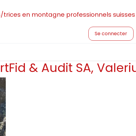
rices en montagne professionnels suisses
Se connecter
sociation
Devenir membre
Profession et formatio
rtFid & Audit SA, Valeri