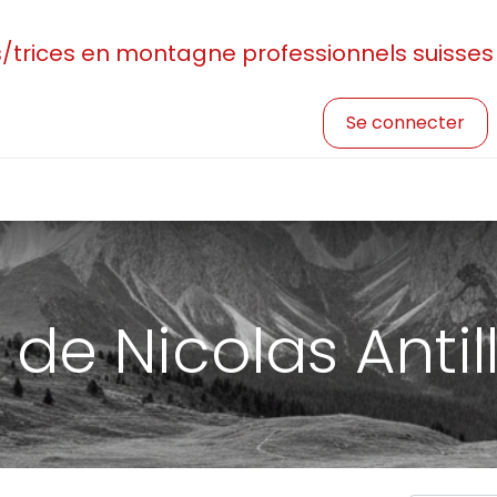
rices en montagne professionnels suisses
Se connecter
sociation
Devenir membre
Profession et formatio
de Nicolas Antil