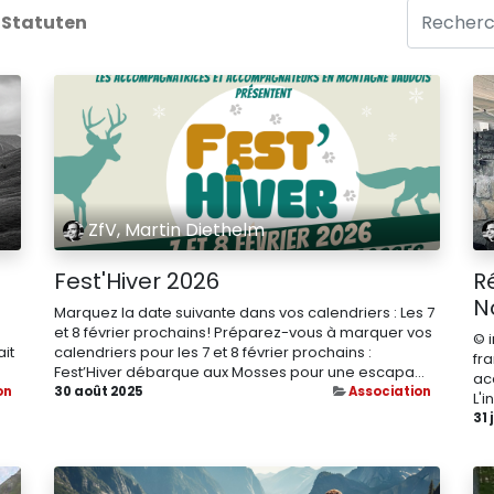
Statuten
ZfV, Martin Diethelm
Fest'Hiver 2026
R
No
Marquez la date suivante dans vos calendriers : Les 7
et 8 février prochains! Préparez-vous à marquer vos
© 
ait
calendriers pour les 7 et 8 février prochains :
fra
Fest’Hiver débarque aux Mosses pour une escapa...
acc
on
30 août 2025
Association
L'i
31 